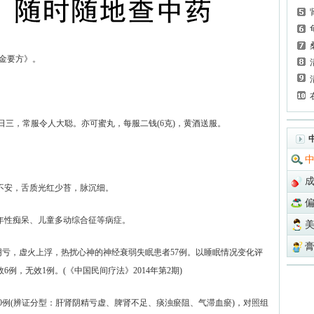
金要方》。
。
，日三，常服令人大聪。亦可蜜丸，每服二钱(6克)，黄酒送服。
不安，舌质光红少苔，脉沉细。
年性痴呆、儿童多动综合征等病症。
亏，虚火上浮，热扰心神的神经衰弱失眠患者57例。以睡眠情况变化评
6例，无效1例。(《中国民间疗法》2014年第2期)
例(辨证分型：肝肾阴精亏虚、脾肾不足、痰浊瘀阻、气滞血瘀)，对照组