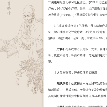
25例服用尼群地平和吡拉西坦。以WAIS记忆
疗效，1个月为1个疗程。结果：治疗组患者显效
差异显著(P<0.01)。(《承德医学院学报》2008
3.儿童多动综合征：孔圣枕中丹加味治疗儿童
征、学习成绩变化评定疗效，3个月为1个疗程。
愈8例，有效30例，无效18例，有效率67.9%，差
【
方解
】孔圣枕中丹以龟板、龙骨、菖蒲
补，质重不碍胃，补而不壅滞，与黄酒同服可
证。
本方质重碍胃，脾虚及便溏者慎用
【
现代研究
】临床报道本方加减可治疗失
情感障碍、中风后抑郁、考前综合征及神经衰
其机制可能通过调控中枢前额叶皮质-基底神经