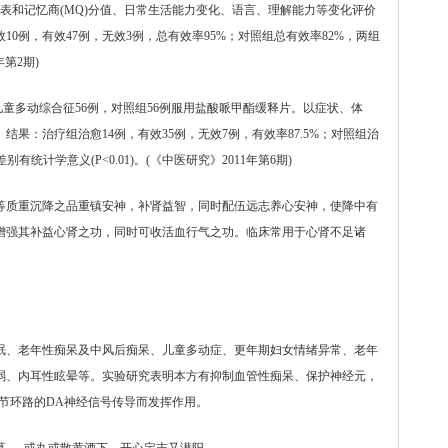
量表和记忆商(MQ)分值、日常生活能力变化、语言、理解能力等变化评价
10例，有效47例，无效3例，总有效率95%；对照组总有效率82%，两组
年第2期)
多动综合征56例，对照组56例服用盐酸哌甲酯缓释片。以症状、体
结果：治疗组治愈14例，有效35例，无效7例，有效率87.5%；对照组治
别有统计学意义(P<0.01)。(《中医研究》2011年第6期)
等质重沉降之品重镇安神，补肾益智，同时配伍远志养心安神，使降中有
增强其补益心肾之功，同时可收活血行气之功。临床常用于心肾不足诸
眠、老年性痴呆及中风后痴呆、儿童多动症、更年期妇女情绪异常、老年
弱、内耳性眩晕等。实验研究表明本方有抑制血管性痴呆、保护神经元，
节环路的DA神经信号传导而发挥作用。