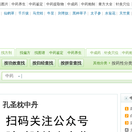
药图片
中药养生
中药鉴定
中药提取物
中成药
中药炮制
膏方大全
针灸穴位
|
仙鹤草
|
千斤拔
|
马兜铃
|
牛至
|
刘寄奴
|
黑种草子
|
太子参
|
水翁花
|
天竺黄
|
找方剂
找偏方
|
找图谱
|
中药鉴定
|
中药养生
中成药
|
针灸穴位
|
中药
按功效查找
按归经查找
按拼音查找
其他分类
按药性分
中药
孔圣枕中丹