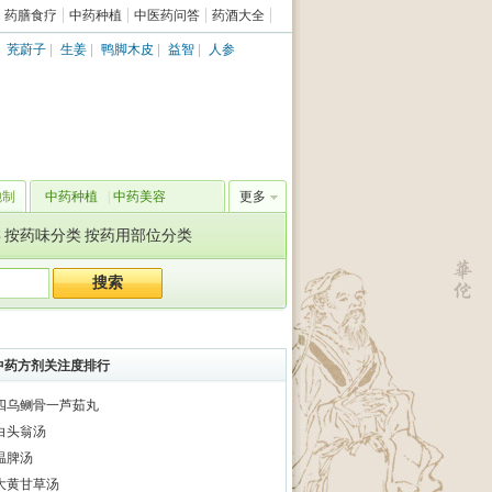
药膳食疗
中药种植
中医药问答
药酒大全
|
茺蔚子
|
生姜
|
鸭脚木皮
|
益智
|
人参
炮制
中药种植
|
中药美容
更多
类
按药味分类
按药用部位分类
中药方剂关注度排行
四乌鲗骨一芦茹丸
白头翁汤
温脾汤
大黄甘草汤