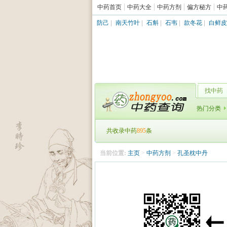
中药首页
中药大全
中药方剂
偏方秘方
中
防己
|
南天竹叶
|
石斛
|
石韦
|
款冬花
|
白鲜皮
找中药
热门分类
共收录中药
895
条
当前位置:
主页
>
中药方剂
>
孔圣枕中丹