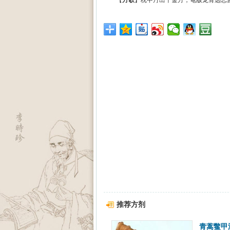
【
方歌
】枕中丹出千金方，龟版龙骨远志
推荐方剂
青蒿鳖甲