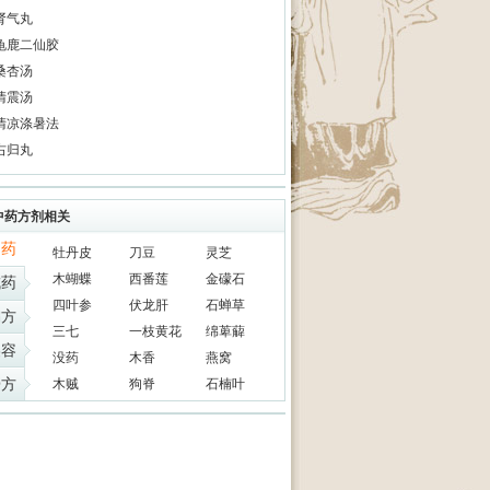
肾气丸
龟鹿二仙胶
桑杏汤
清震汤
清凉涤暑法
右归丸
中药方剂相关
中药
牡丹皮
刀豆
灵芝
木蝴蝶
西番莲
金礞石
成药
四叶参
伏龙肝
石蝉草
偏方
三七
一枝黄花
绵萆薢
美容
没药
木香
燕窝
膏方
木贼
狗脊
石楠叶