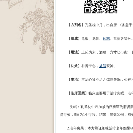
【
方剂名
】孔圣枕中丹，出自唐·《备急千
【
组成
】龟板、龙骨、
远志
、菖蒲各等分
【
用法
】上药为末，酒服一方寸匕(3克)
【
功效
】补肾宁心，
益智
安神。
【
主治
】主治心肾不足之惊悸失眠，心神
【
临床医案
】临床主要用于治疗失眠、老
1.失眠：孔圣枕中丹加减治疗辨证为肝肾阴
是疗效，9日为1个疗程。结果：显效50例，有效
2.老年痴呆：本方辨证加味治疗老年痴呆60