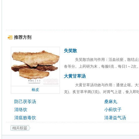
推荐方剂
失笑散
失笑散功效与作用：活血祛瘀，散结止
各等分。上药研为末，每服6克，每日1～2次。
大黄甘草汤
大黄甘草汤功效与作用：通便止呕。大黄
椿皮
克)、炙甘草半两(3克)。对胃气上逆，食入即吐
防己茯苓汤
桑麻丸
清络饮
小蓟饮子
清瘟败毒饮
清暑益气汤