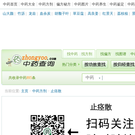
中药首页
中药大全
中药方剂
偏方秘方
中药图片
中药养生
中药鉴定
中药
山大颜
|
竹沥
|
龙齿
|
血余炭
|
胡颓子叶
|
草豆蔻
|
高良姜
|
红景天
|
荔枝核
|
找中药
|
找方剂
找偏方
|
找图谱
|
中
热门分类
按功效查找
按归经查找
中药
共收录中药
895
条
当前位置:
主页
>
中药方剂
>
止痉散
止痉散