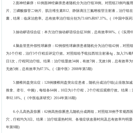
2.面神经麻痹：61例面神经麻痹患者随机分为治疗组38例。对照组23例均服用
片、三磷酸腺苷二钠片、肌注维生素B12、静脉滴注三氮唑核苷注射液，治疗组
囊，结果：临床治愈率。总有效率治疗组分别为73.68%和97.37%。(《中国中医药现代
3.抽动秽语综合征：本方治疗抽动秽语综合征30例，总有效率90%。(《实用中医
4.脑血管意外假性球麻痹：82例假性球麻痹患者随机分为治疗组42例，对照组
为1个疗程，治疗3个疗程后评定疗效。对照组给予吡拉西坦注射液4g，加入5%葡
日1次，疗程同治疗组。结果：治疗组显效34例，有效7例，无效1例，总有效率为97
无效5例，总有效率为87.5%。(《新中医》2008年第5期)
5.腰椎间盘突出症：128例腰椎间盘突出症患者，随机分成治疗组(止痉散加减
推拿、牵引、中频)，每组各64例，10日为1个疗程，2个疗程后观察疗效。结果：治
率92.18%。(《中医临床研究》2014年第16期)
6.小儿高热及惊厥：62例高热惊厥患儿随机分成两组，对照组30例予常规西医
穴，疗程均为3日。结果：治疗组退热时间、各项症状改善时间及总有效率均明显优
年第9期)