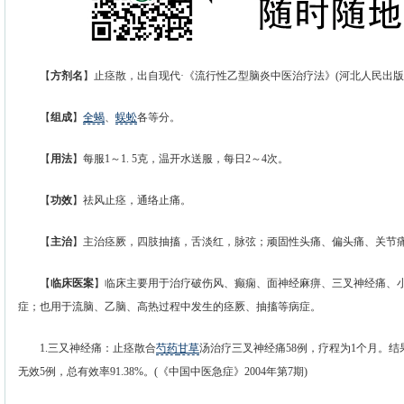
【
方剂名
】止痉散，出自现代·《流行性乙型脑炎中医治疗法》(河北人民出版社1
【
组成
】
全蝎
、
蜈蚣
各等分。
【
用法
】每服1～1. 5克，温开水送服，每日2～4次。
【
功效
】祛风止痉，通络止痛。
【
主治
】主治痉厥，四肢抽搐，舌淡红，脉弦；顽固性头痛、偏头痛、关节
【
临床医案
】临床主要用于治疗破伤风、癫痫、面神经麻痹、三叉神经痛、
症；也用于流脑、乙脑、高热过程中发生的痉厥、抽搐等病症。
1.三又神经痛：止痉散合
芍药
甘草
汤治疗三叉神经痛58例，疗程为1个月。结果
无效5例，总有效率91.38%。(《中国中医急症》2004年第7期)