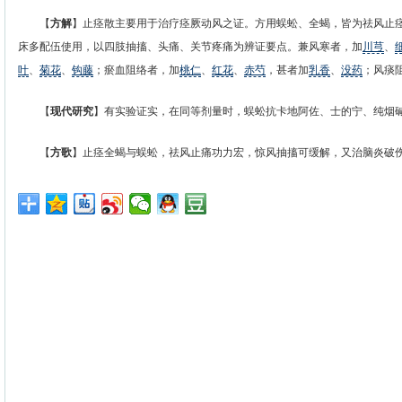
【
方解
】止痉散主要用于治疗痉厥动风之证。方用蜈蚣、全蝎，皆为祛风止
床多配伍使用，以四肢抽搐、头痛、关节疼痛为辨证要点。兼风寒者，加
川芎
、
叶
、
菊花
、
钩藤
；瘀血阻络者，加
桃仁
、
红花
、
赤芍
，甚者加
乳香
、
没药
；风痰
【
现代研究
】有实验证实，在同等剂量时，蜈蚣抗卡地阿佐、士的宁、纯烟
【
方歌
】止痉全蝎与蜈蚣，祛风止痛功力宏，惊风抽搐可缓解，又治脑炎破