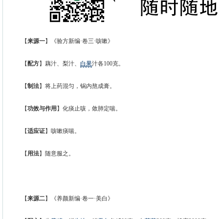
【
来源一
】《验方新编·卷三·咳嗽》
【
配方
】藕汁、梨汁、
白果
汁各100克。
【
制法
】将上药混匀，锅内熬成膏。
【
功效与作用
】化痰止咳，敛肺定喘。
【
适应证
】咳嗽痰喘。
【
用法
】随意服之。
【
来源二
】《养颜新编·卷一·美白》