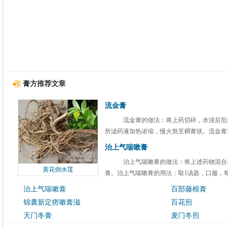
膏方推荐文章
流金膏
流金膏的做法：将上药切碎，水浸后煎
所滤药液加热浓缩，慢火熬至稠膏状。流金膏功
治上气喘嗽膏
治上气喘嗽膏的做法：将上述药物混合
黄花倒水莲
膏。治上气喘嗽膏的用法：取1汤匙，口服，每天
治上气喘嗽膏
百部藤根膏
锦囊新定痨嗽膏滋
百花煎
天门冬膏
麦门冬煎