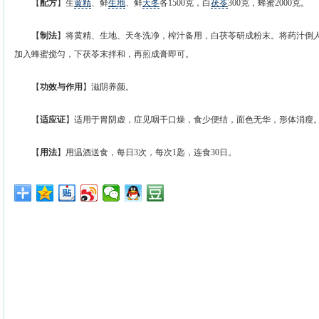
【
配方
】生
黄精
、鲜
生地
、鲜
天冬
各1500克，白
茯苓
300克，蜂蜜2000克。
【
制法
】将黄精、生地、天冬洗净，榨汁备用，白茯苓研成粉末。将药汁倒
加入蜂蜜搅匀，下茯苓末拌和，再煎成膏即可。
【
功效与作用
】滋阴养颜。
【
适应证
】适用于胃阴虚，症见咽干口燥，食少便结，面色无华，形体消瘦
【
用法
】用温酒送食，每日3次，每次1匙，连食30日。