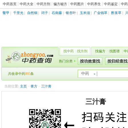
中药首页
中药大全
中药方剂
偏方秘方
中药图片
中药养生
中药鉴定
中药
鳖甲
|
千里光
|
自然铜
|
诃子
|
石南藤
|
银杏叶
|
玉米须
|
广金钱草
|
酢浆草
|
找中药
|
找方剂
找偏方
|
找图谱
|
中
热门分类
按功效查找
按归经查找
中药
共收录中药
895
条
当前位置:
主页
>
膏方
>
三汁膏
三汁膏