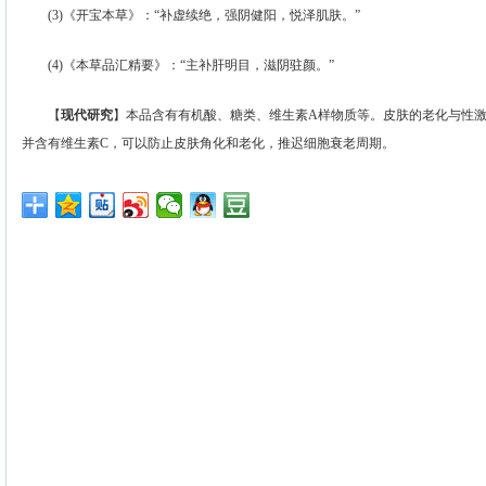
(3)《开宝本草》：“补虚续绝，强阴健阳，悦泽肌肤。”
(4)《本草品汇精要》：“主补肝明目，滋阴驻颜。”
【
现代研究
】本品含有有机酸、糖类、维生素A样物质等。皮肤的老化与性
并含有维生素C，可以防止皮肤角化和老化，推迟细胞衰老周期。