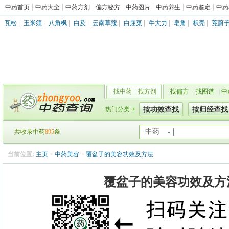
中药首页
中药大全
中药方剂
偏方秘方
中药图片
中药养生
中药鉴定
中药
瓦松
|
玉米须
|
八角枫
|
白及
|
云南草蔻
|
白屈菜
|
牛大力
|
皂角
|
枳壳
|
茺蔚
找中药
|
找方剂
找偏方
|
找图谱
|
中
热门分类
按功效查找
按归经查找
中药
共收录中药
895
条
当前位置:
主页
>
中药美容
>
覆盆子的美容功效及方法
覆盆子的美容功效及方