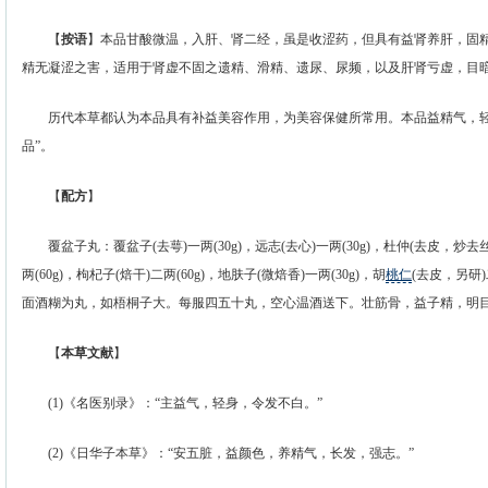
【
按语
】本品甘酸微温，入肝、肾二经，虽是收涩药，但具有益肾养肝，固
精无凝涩之害，适用于肾虚不固之遗精、滑精、遗尿、尿频，以及肝肾亏虚，目
历代本草都认为本品具有补益美容作用，为美容保健所常用。本品益精气，轻
品”。
【
配方
】
覆盆子丸：覆盆子(去萼)一两(30g)，远志(去心)一两(30g)，杜仲(去皮，炒去丝)
两(60g)，枸杞子(焙干)二两(60g)，地肤子(微焙香)一两(30g)，胡
桃仁
(去皮，另研
面酒糊为丸，如梧桐子大。每服四五十丸，空心温酒送下。壮筋骨，益子精，明目
【
本草文献
】
(1)《名医别录》：“主益气，轻身，令发不白。”
(2)《日华子本草》：“安五脏，益颜色，养精气，长发，强志。”