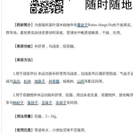
【
药材简介
】为蔷薇科落叶灌木植物华东
覆盆子
Rubus chingii Hu
西等地。夏初果实由绿变黄绿时采收。置沸水中略烫或略蒸，干燥。生用。
【
美容功效
】补肝肾，乌须发，驻容颜。
【
美容方法
】
1.用于须发早白 本品功善补肝肾而乌须发，治须发早白属肝肾阴虚、气血不
或与
远志
、
杜仲
、
地肤子
、
补骨脂
、核桃肉、
山药
等配伍同用。
2.用于容颜憔悴本品功能补肝肾、驻颜，用治未老先衰、容颜憔悴、肤色晦滞
常与
枸杞子
、
菟丝子
、
五味子
、
车前子
等同用。
【
用法用量
】煎服，3～10g。
【
使用注意
】肾虚有火，小便短涩者不宜服用。