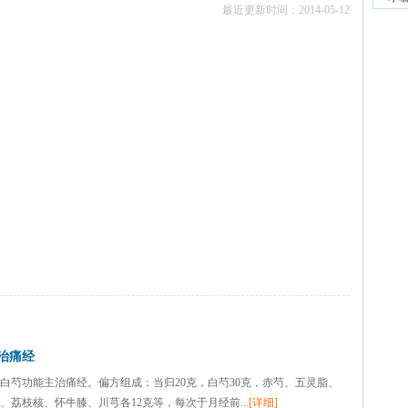
最近更新时间：2014-05-12
治痛经
芍功能主治痛经。偏方组成：当归20克，白芍30克，赤芍、五灵脂、
、荔枝核、怀牛膝、川芎各12克等，每次于月经前...
[详细]