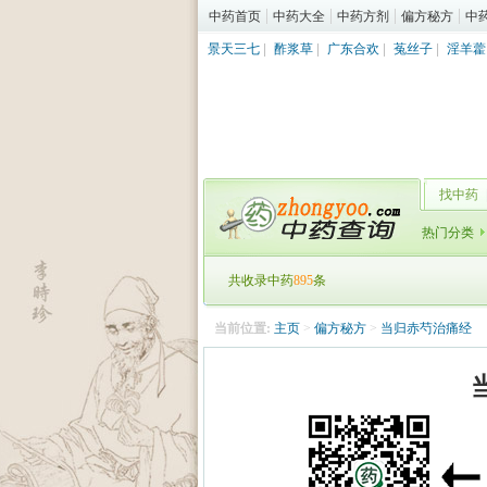
中药首页
中药大全
中药方剂
偏方秘方
中
景天三七
|
酢浆草
|
广东合欢
|
菟丝子
|
淫羊藿
找中药
热门分类
共收录中药
895
条
当前位置:
主页
>
偏方秘方
>
当归赤芍治痛经