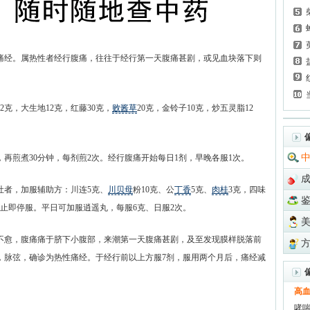
经。属热性者经行腹痛，往往于经行第一天腹痛甚剧，或见血块落下则
12克，大生地12克，红藤30克，
败酱草
20克，金铃子10克，炒五灵脂12
煎煮30分钟，每剂煎2次。经行腹痛开始每日1剂，早晚各服1次。
者，加服辅助方：川连5克、
川贝母
粉10克、公
丁香
5克、
肉桂
3克，四味
吐止即停服。平日可加服逍遥丸，每服6克、日服2次。
愈，腹痛痛于脐下小腹部，来潮第一天腹痛甚剧，及至发现膜样脱落前
，脉弦，确诊为热性痛经。于经行前以上方服7剂，服用两个月后，痛经减
高
哮