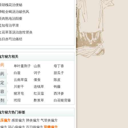
柴胡槐花治便秘
蝉蜕全蝎汤治破伤风
萸肉熟地治阳痿
盐知母治早泄
红花草茎汤治急性肾炎
当归赤芍治痛经
偏方秘方相关
中药
单叶蔓荆子
山柰
母丁香
白蔹
诃子
甜瓜子
成药
云南草蔻
僵蚕
陈皮
鉴定
川射干
连钱草
钩藤
美容
猪牙皂
红豆蔻
西洋参
方剂
玳瑁
酢浆草
白花银背藤
偏方秘方热门标签
血压偏方
感冒偏方
肺炎偏方
气管炎偏方
喘偏方
冠心病偏方
百日咳偏方
阳痿偏方