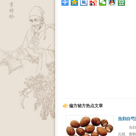
偏方秘方热点文章
当归白芍
当归白
元胡、香附