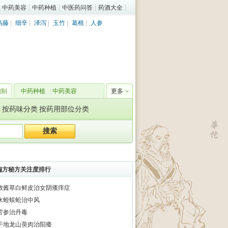
中药美容
中药种植
中医药问答
药酒大全
乌藤
|
细辛
|
泽泻
|
玉竹
|
葛根
|
人参
炮制
中药种植
|
中药美容
更多
类
按药味分类
按药用部位分类
偏方秘方关注度排行
败酱草白鲜皮治女阴瘙痒症
水蛭蜈蚣治中风
苦参治丹毒
干地龙山萸肉治阳痿