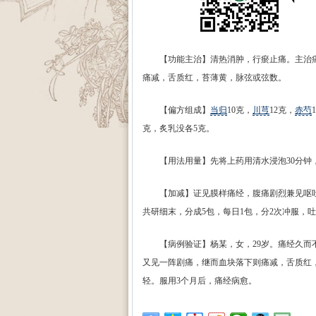
【功能主治】清热消肿，行瘀止痛。主治痛
痛减，舌质红，苔薄黄，脉弦或弦数。
【偏方组成】
当归
10克，
川芎
12克，
赤芍
克，炙乳没各5克。
【用法用量】先将上药用清水浸泡30分钟，再
【加减】证见膜样痛经，腹痛剧烈兼见呕吐
共研细末，分成5包，每日1包，分2次冲服，
【病例验证】杨某，女，29岁。痛经久而不
又见一阵剧痛，继而血块落下则痛减，舌质红
轻。服用3个月后，痛经病愈。