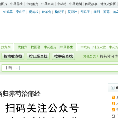
药图片
中药养生
中药鉴定
中药名著
中成药
中药炮制
传说故事
针灸穴位图
|
仙鹤草
|
穿山甲
|
岗梅根
|
羚羊角
|
枸杞子
|
莨菪叶
|
甜瓜子
|
问荆
|
荠苨
|
首
|
找方剂
找偏方
|
找图谱
|
中药鉴定
|
中药养生
中成药
|
针灸穴位
|
中药
按功效查找
按归经查找
按拼音查找
其他分类
按药性分
中药
当归赤芍治痛经