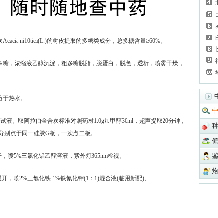
 ni10tica(L.)的树皮提取的多糖类成分，总多糖含量≥60%。
糖，浓缩液乙醇沉淀，粗多糖脱脂，脱蛋白，脱色，透析，喷雾干燥，
溶于热水。
液。取阿拉伯金合欢标准对照药材1.0g加甲醇30ml，超声提取20分钟，
l，分别点于同一硅胶G板，一次点二板。
展开，喷5%三氯化铝乙醇溶液，紫外灯365nm检视。
展开，喷2%三氯化铁-1%铁氰化钾(1：1)混合液(临用新配)。