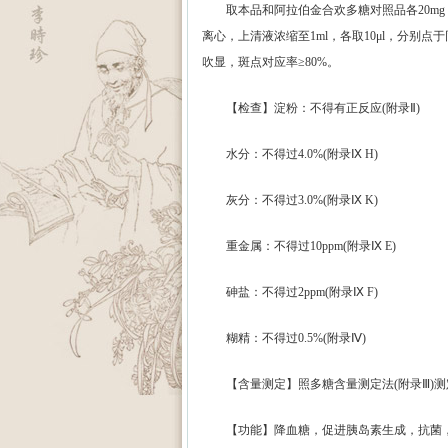
取本品和阿拉伯金合欢多糖对照品各20mg，分别加
离心，上清液浓缩至1ml，各取10μl，分别点
吹显，斑点对应率≥80%。
【检查】淀粉：不得有正反应(附录Ⅱ)
水分：不得过4.0%(附录Ⅸ H)
灰分：不得过3.0%(附录Ⅸ K)
重金属：不得过10ppm(附录Ⅸ E)
砷盐：不得过2ppm(附录Ⅸ F)
糊精：不得过0.5%(附录Ⅳ)
【含量测定】照多糖含量测定法(附录Ⅲ)测
【功能】降血糖，促进胰岛素生成，抗菌