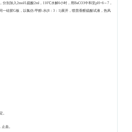
入2mol/L硫酸2ml，110℃水解6小时，用BaCO3中和至pH=6～7，
于同一硅胶G板，以氯仿-甲醇-水(8：3：1)展开，喷茴香醛硫酸试液，热风
定。
，止血。