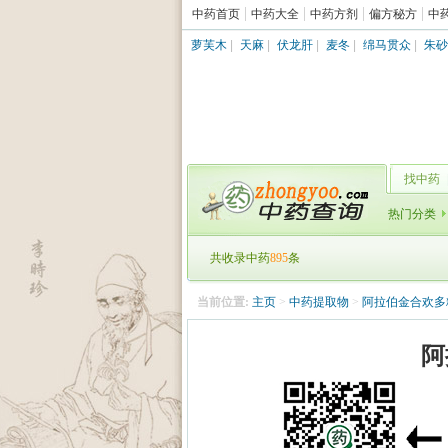
中药首页
中药大全
中药方剂
偏方秘方
中
萝芙木
|
天麻
|
伏龙肝
|
麦冬
|
绵马贯众
|
朱砂
找中药
热门分类
共收录中药
895
条
当前位置:
主页
>
中药提取物
>
阿拉伯金合欢多
阿