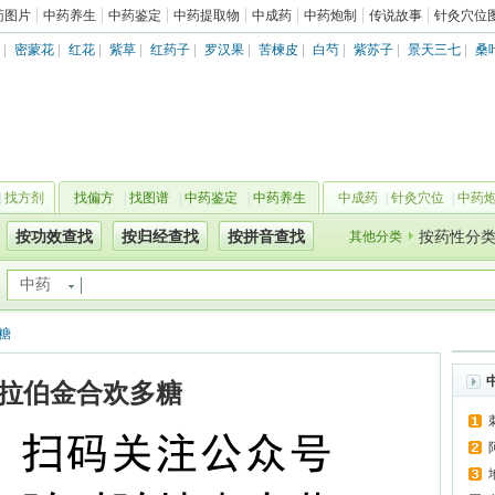
药图片
中药养生
中药鉴定
中药提取物
中成药
中药炮制
传说故事
针灸穴位
|
密蒙花
|
红花
|
紫草
|
红药子
|
罗汉果
|
苦楝皮
|
白芍
|
紫苏子
|
景天三七
|
桑
|
找方剂
找偏方
|
找图谱
|
中药鉴定
|
中药养生
中成药
|
针灸穴位
|
中药
按功效查找
按归经查找
按拼音查找
其他分类
按药性分
中药
糖
拉伯金合欢多糖