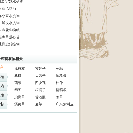
北刘寄奴水提物
巴豆脂肪油
赤小豆水提物
白鲜皮水提物
长春花生物碱Ⅰ
福寿草强心苷
地骨皮醇提物
中药提取物相关
中药
荔枝核
紫苏子
黄精
桑椹
大风子
地稔根
种植
藕节
四块瓦
杜仲
偏方
秦艽
梧桐子
糯稻根
鉴定
鸡骨草
苦地胆
蓍草
炮制
溪黄草
麦芽
广东紫荆皮