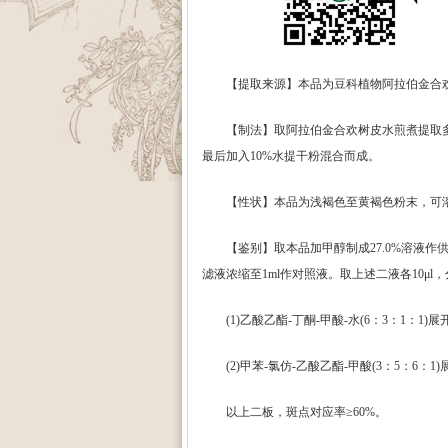
【提取来源】本品为豆科植物阿拉伯金合欢Acacia
【制法】取阿拉伯金合欢树皮水煎煮提取多
最后加入10%水提干粉混合而成。
【性状】本品为浅褐色至黄褐色粉末，可
【鉴别】取本品加甲醇制成27.0%溶液作供试
滤液浓缩至1ml作对照液。取上述二液各10μ
(1)乙酸乙酯-丁酮-甲酸-水(6：3：1：1)
(2)甲苯-氯仿-乙酸乙酯-甲酸(3：5：6：1)
以上二板，斑点对应率≥60%。