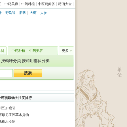
图
中药美容
中药种植
中医药问答
药酒大全
叶
|
野马追
|
胆矾
|
大蓟
|
人参
炮制
中药种植
|
中药美容
更多
类
按药味分类
按药用部位分类
中药提取物关注度排行
刺五加糖苷
阿母尼亚胶草水提物
地榆水提物