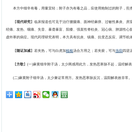
本方中细辛有毒，用量宜轻；附子亦为有毒之品，应使用炮制过的附子，煎煮
【
现代研究
】临床报道也可见于治疗腰腿痛、面神经麻痹、过敏性鼻炎、房
经痛、发热、咽痛、失音、暴聋暴盲、阳痿、强直性脊柱炎、冠心病、肺源性心
虚外寒的病症。现代药理研究表明，本方具有抗炎、镇痛、抗变态反应、调节机
【
随证加减
】若夹热，可与白虎加
桂枝
汤合方用之；若夹瘀，可与
当归
四逆
【
方歌
】(一)麻黄细辛附子汤，太少两感用此方，发热恶寒脉不起，温经解
(二)麻黄附子细辛汤，太少兼证常用方。发热恶寒脉反沉，温阳解表效非常。