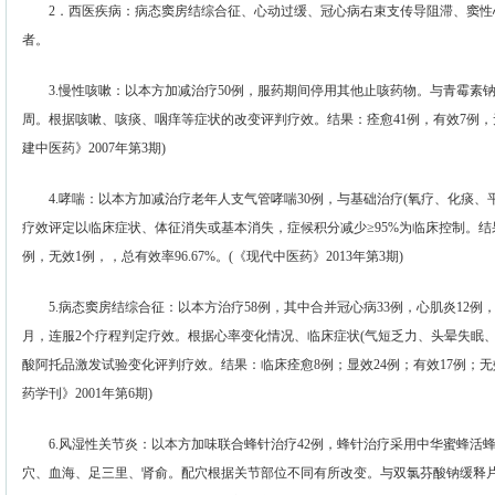
2．西医疾病：病态窦房结综合征、心动过缓、冠心病右束支传导阻滞、窦性
者。
3.慢性咳嗽：以本方加减治疗50例，服药期间停用其他止咳药物。与青霉素
周。根据咳嗽、咳痰、咽痒等症状的改变评判疗效。结果：痊愈41例，有效7例，无
建中医药》2007年第3期)
4.哮喘：以本方加减治疗老年人支气管哮喘30例，与基础治疗(氧疗、化痰、平喘
疗效评定以临床症状、体征消失或基本消失，症候积分减少≥95%为临床控制。结果
例，无效1例，，总有效率96.67%。(《现代中医药》2013年第3期)
5.病态窦房结综合征：以本方治疗58例，其中合并冠心病33例，心肌炎12例，
月，连服2个疗程判定疗效。根据心率变化情况、临床症状(气短乏力、头晕失眠
酸阿托品激发试验变化评判疗效。结果：临床痊愈8例；显效24例；有效17例；无效
药学刊》2001年第6期)
6.风湿性关节炎：以本方加味联合蜂针治疗42例，蜂针治疗采用中华蜜蜂活
穴、血海、足三里、肾俞。配穴根据关节部位不同有所改变。与双氯芬酸钠缓释片治