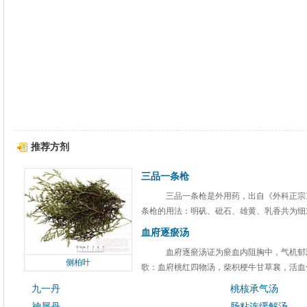
推荐方剂
三品一条枪
三品一条枪是外用药，出自《外科正宗
条枪的用法：明矾、砒石、雄黄、乳香共为细末
血府逐瘀汤
血府逐瘀汤证为瘀血内阻胸中，气机郁
侧柏叶
歌：血府桃红四物汤，柴枳梗牛甘草襄，活血化
九一丹
桃核承气汤
神犀丹
肠粘连缓解汤