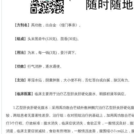
【
方剂名
】禹功散，出自金·《儒门事亲》。
【
组成
】头末黑牵牛(120克)、茴香(30克)。
【
用法
】为末，每一钱(3克)，姜汁调下。
【
功效
】行气消肿，逐水通便。
【
主治
】寒湿水疝，阴囊肿胀，大小便不利，舌红苔白或白腻，脉沉有力。
【
临床医案
】临床主要用于治疗乙型肝炎肝硬化腹水、鞘膜积液等病症。
1.乙型肝炎肝硬化腹水：采用禹功散合芒硝外敷神阙穴治疗乙型肝炎肝硬化腹水
较，两组患者无显著性差异。治疗组：在对照组治疗的基础上，加用禹功散合芒硝
疗3个疗程。疗效标准：腹水消失，临床症状消失，食欲正常，一般情况良好，腹
消退，临床主要症状减轻，食欲有所增加，一般情况改善，腹围缩小3 cm以上，