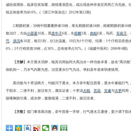
减轻或增加，临床症状加重，病情逐渐恶化，或出现各种并发症而死亡为无效。结果
组总有效率为60.6%。(《浙江中医杂志》2012年第12期)
2.鞘膜积液：50例中阴囊囊肿者10例，睾丸鞘膜积液34例，精索鞘膜积液16
散治疗，方由
小茴香
10克，黑
牵牛子
6克，生
槟榔
3克，
肉桂
6克，鸟药、
车前子
、
芍
、
泽泻
各10克，每日1剂，分2次温服。10日为1个疗程。结果：1个疗程后痊愈(
6%；2个疗程痊愈18例，占36%，总有效率占92%。(《福建中医药》2006年4期)
【
方解
】本方逐水消肿，喻其功用如同大禹治水一样功效卓著，故名“禹功散
病机则一，乃水气内聚为患。治宜逐水行气为法。孕妇及年老体弱者慎用。
禹功散与十枣汤两方，均能泻下逐水。本方牵牛配伍茴香，逐水中兼能行气，
于阳水，二便不利，脉沉有力，属实证者；十枣汤
大戟
、
芫花
、
甘遂
与
大枣
同用
咳唾胸胁引痛，或水肿，腹胀喘满，二便不利，脉沉弦者。
【
方歌
】儒门事亲禹功散，牵牛茴香一齐研，行气逐水又通便，姜汁调下阳