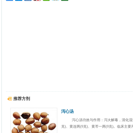
推荐方剂
泻心汤
泻心汤功效与作用：泻火解毒，清化湿热
克)、黄连两(9克)、黄芩一两(9克)。临床主要用