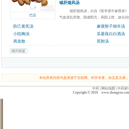
镇肝熄风汤
镇肝熄风汤，出自《医学衷中参西录》
巴豆
气血逆乱所致。阴虚阳亢，风阳上扰，故头目眩
防己黄芪汤
麻黄附子细辛汤
小陷胸汤
瓜蒌薤白白酒汤
再造散
芪附汤
本站所有内容均是来源于互联网、药学专著、杂志及文摘，
中药
|
网站地图
|
中药材
Copyright © 2016 www.zhongyoo.c