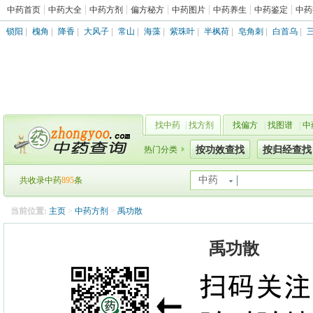
中药首页
中药大全
中药方剂
偏方秘方
中药图片
中药养生
中药鉴定
中药
锁阳
|
槐角
|
降香
|
大风子
|
常山
|
海藻
|
紫珠叶
|
半枫荷
|
皂角刺
|
白首乌
|
找中药
|
找方剂
找偏方
|
找图谱
|
中
热门分类
按功效查找
按归经查找
中药
共收录中药
895
条
当前位置:
主页
>
中药方剂
>
禹功散
禹功散