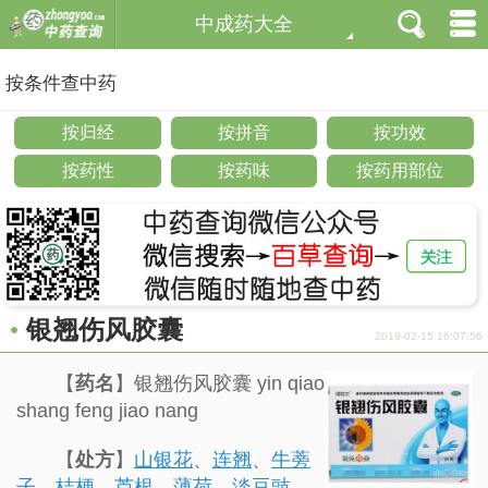
中成药大全
按条件查中药
按归经
按拼音
按功效
按药性
按药味
按药用部位
银翘伤风胶囊
2019-02-15 16:07:56
【
药名
】银翘伤风胶囊 yin qiao
shang feng jiao nang
【
处方
】
山银花
、
连翘
、
牛蒡
子
、
桔梗
、
芦根
、
薄荷
、
淡豆豉
、