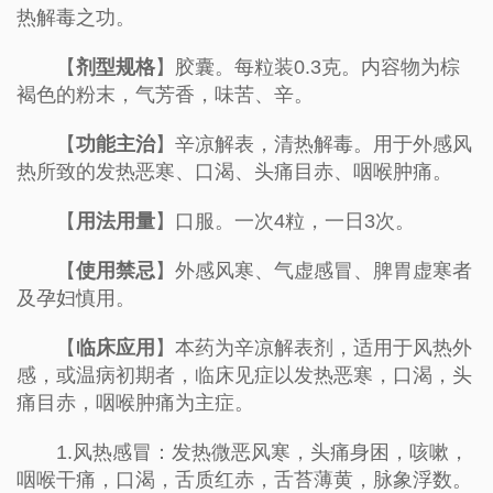
热解毒之功。
【
剂型规格
】胶囊。每粒装0.3克。内容物为棕
褐色的粉末，气芳香，味苦、辛。
【
功能主治
】辛凉解表，清热解毒。用于外感风
热所致的发热恶寒、口渴、头痛目赤、咽喉肿痛。
【
用法用量
】口服。一次4粒，一日3次。
【
使用禁忌
】外感风寒、气虚感冒、脾胃虚寒者
及孕妇慎用。
【
临床应用
】本药为辛凉解表剂，适用于风热外
感，或温病初期者，临床见症以发热恶寒，口渴，头
痛目赤，咽喉肿痛为主症。
1.风热感冒：发热微恶风寒，头痛身困，咳嗽，
咽喉干痛，口渴，舌质红赤，舌苔薄黄，脉象浮数。