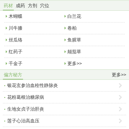
药材
成药
方剂
穴位
木蝴蝶
白兰花
川牛膝
卷柏
丝瓜络
鱼腥草
红药子
颠茄草
千金子
更多>>
偏方秘方
更多>>
银花玄参治血栓性静脉炎
花粉葛根治糖尿病
生地女贞子治肝炎
莲子心治高血压