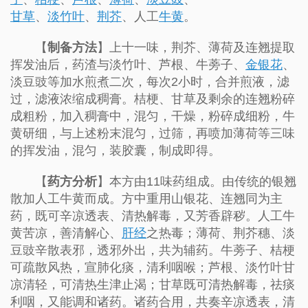
甘草
、
淡竹叶
、
荆芥
、人工
牛黄
。
【
制备方法
】上十一味，荆芥、薄荷及连翘提取
挥发油后，药渣与淡竹叶、芦根、牛蒡子、
金银花
、
淡豆豉等加水煎煮二次，每次2小时，合并煎液，滤
过，滤液浓缩成稠膏。桔梗、甘草及剩余的连翘粉碎
成粗粉，加入稠膏中，混匀，干燥，粉碎成细粉，牛
黄研细，与上述粉末混匀，过筛，再喷加薄荷等三味
的挥发油，混匀，装胶囊，制成即得。
【
药方分析
】本方由11味药组成。由传统的银翘
散加人工牛黄而成。方中重用山银花、连翘同为主
药，既可辛凉透表、清热解毒，又芳香辟秽。人工牛
黄苦凉，善清解心、
肝经
之热毒；薄荷、荆芥穗、淡
豆豉辛散表邪，透邪外出，共为辅药。牛蒡子、桔梗
可疏散风热，宣肺化痰，清利咽喉；芦根、淡竹叶甘
凉清轻，可清热生津止渴；甘草既可清热解毒，祛痰
利咽，又能调和诸药。诸药合用，共奏辛凉透表，清