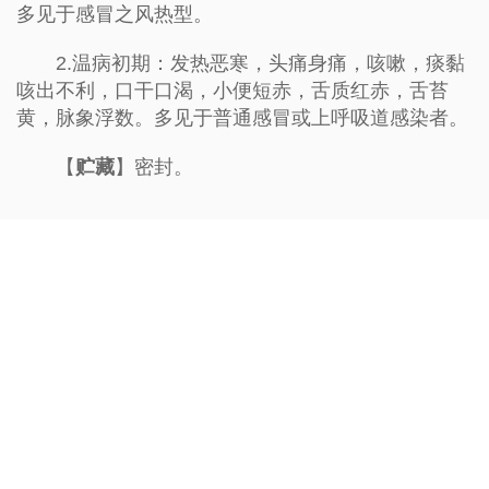
多见于感冒之风热型。
2.温病初期：发热恶寒，头痛身痛，咳嗽，痰黏
咳出不利，口干口渴，小便短赤，舌质红赤，舌苔
黄，脉象浮数。多见于普通感冒或上呼吸道感染者。
【
贮藏
】密封。