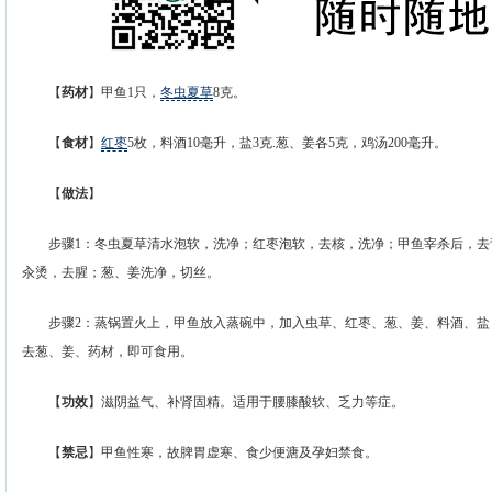
【
药材
】甲鱼1只，
冬虫夏草
8克。
【
食材
】
红枣
5枚，料酒10毫升，盐3克.葱、姜各5克，鸡汤200毫升。
【
做法
】
步骤1：冬虫夏草清水泡软，洗净；红枣泡软，去核，洗净；甲鱼宰杀后，去
汆烫，去腥；葱、姜洗净，切丝。
步骤2：蒸锅置火上，甲鱼放入蒸碗中，加入虫草、红枣、葱、姜、料酒、盐
去葱、姜、药材，即可食用。
【
功效
】滋阴益气、补肾固精。适用于腰膝酸软、乏力等症。
【
禁忌
】甲鱼性寒，故脾胃虚寒、食少便溏及孕妇禁食。