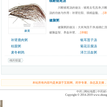
续断猪尾汤
川断猪尾汤的做法：猪尾去毛洗净;川断
汤的功效与作用：补肾壮阳、填精益髓。...
[详
健脑粥
健脑粥的做法：大米淘洗干净;核桃仁洗
麻黄
健脑益智、养血补肾。...
[详细]
补肾鹿肉粥
银耳莲子汤
桂圆粥
菊花豆腐汤
麦冬鹌鹑
泽兰活血粥
本站所有内容均是来源于互联网、药学专著、杂志及文摘，
中药
|
网站地图
|
中药材
Copyright © 2014-2019 www.