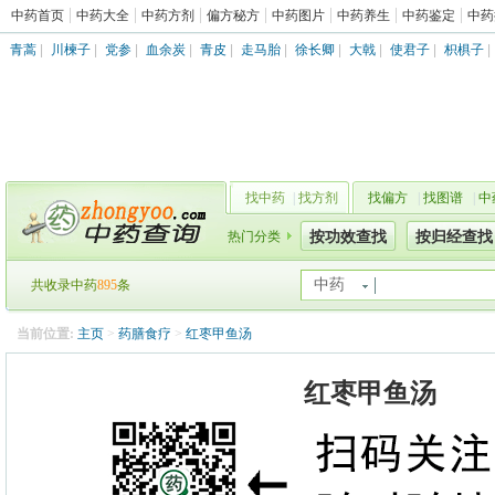
中药首页
中药大全
中药方剂
偏方秘方
中药图片
中药养生
中药鉴定
中药
青蒿
|
川楝子
|
党参
|
血余炭
|
青皮
|
走马胎
|
徐长卿
|
大戟
|
使君子
|
枳椇子
|
找中药
|
找方剂
找偏方
|
找图谱
|
中
热门分类
按功效查找
按归经查找
中药
共收录中药
895
条
当前位置:
主页
>
药膳食疗
>
红枣甲鱼汤
红枣甲鱼汤