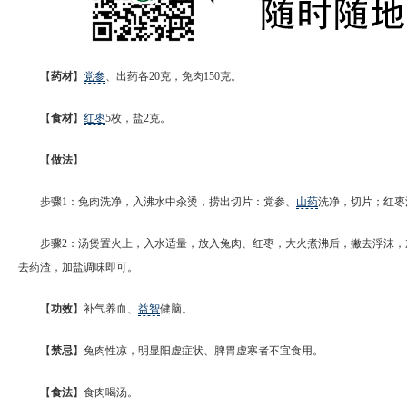
【
药材
】
党参
、出药各20克，免肉150克。
【
食材
】
红枣
5枚，盐2克。
【
做法
】
步骤1：兔肉洗净，入沸水中汆烫，捞出切片：党参、
山药
洗净，切片；红枣
步骤2：汤煲置火上，入水适量，放入兔肉、红枣，大火煮沸后，撇去浮沫，
去药渣，加盐调味即可。
【
功效
】补气养血、
益智
健脑。
【
禁忌
】兔肉性凉，明显阳虚症状、脾胃虚寒者不宜食用。
【
食法
】食肉喝汤。