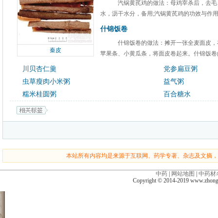
汽锅黄芪鸡的做法：母鸡宰杀后，去毛
水，沥干水分，备用;汽锅黄芪鸡的功效与作用：
什锦饭卷
什锦饭卷的做法：摊开一张全麦面皮，
秦皮
苹果条、小黄瓜条，将面皮卷起来。什锦饭卷的
川贝杏仁羹
党参扁豆粥
虫草瘦肉小米粥
益气粥
糯米桂圆粥
百合糖水
本站所有内容均是来源于互联网、药学专著、杂志及文摘，
中药
|
网站地图
|
中药材
Copyright © 2014-2019 www.