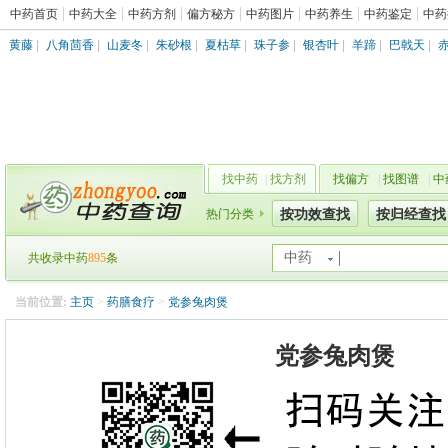
中药首页
中药大全
中药方剂
偏方秘方
中药图片
中药养生
中药鉴定
中药
黄藤
|
八角茴香
|
山麦冬
|
朱砂根
|
夏枯草
|
珠子参
|
银杏叶
|
羊蹄
|
巴戟天
|
找中药
|
找方剂
找偏方
|
找图谱
|
中
热门分类
按功效查找
按归经查找
中药
共收录中药
895
条
当前位置:
主页
>
药膳食疗
>
党参兔肉煲
党参兔肉煲