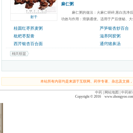
麻仁粥
麻仁粥的做法：火麻仁研碎;葱白洗净后
射干
功效与作用：滑肠通便。适用于产后便秘、大便
桂圆红枣荞麦粥
芦笋银杏炒百合
枇杷枣梨膏
滋养阿胶粥
西芹银杏百合面
通窍猪鼻汤
本站所有内容均是来源于互联网、药学专著、杂志及文摘，
中药
|
网站地图
|
中药材
Copyright © 2016 www.zhongyoo.c