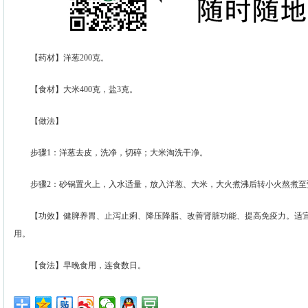
【药材】洋葱200克。
【食材】大米400克，盐3克。
【做法】
步骤1：洋葱去皮，洗净，切碎；大米淘洗干净。
步骤2：砂锅置火上，入水适量，放入洋葱、大米，大火煮沸后转小火熬煮至
【功效】健脾养胃、止泻止痢、降压降脂、改善肾脏功能、提高免疫力。适宜
用。
【食法】早晚食用，连食数日。