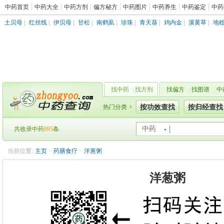
中药首页
中药大全
中药方剂
偏方秘方
中药图片
中药养生
中药鉴定
中药
土贝母
|
红丝线
|
伊贝母
|
甘松
|
南鹤虱
|
珍珠
|
青天葵
|
鸡内金
|
溪黄草
|
地
找中药
|
找方剂
找偏方
|
找图谱
|
中
热门分类
按功效查找
按归经查找
中药
共收录中药
895
条
当前位置:
主页
>
药膳食疗
>
洋葱粥
洋葱粥