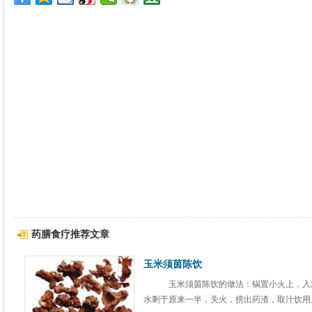
药膳食疗推荐文章
玉米须茵陈饮
玉米须茵陈饮的做法：锅置小火上，入
水剩于原来一半，关火，捞出药渣，取汁饮用。